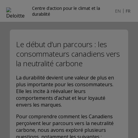
Centre d’action pour le climat et la
|
durabilité
Le début d’un parcours : les
consommateurs canadiens vers
la neutralité carbone
La durabilité devient une valeur de plus en
plus importante pour les consommateurs.
Elle les incite à réévaluer leurs
comportements d’achat et leur loyauté
envers les marques.
Pour comprendre comment les Canadiens
perçoivent leur parcours vers la neutralité
carbone, nous avons exploré plusieurs
questions, notamment les suivantes :