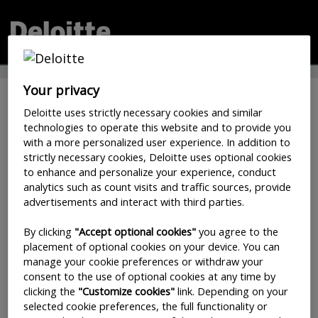
Your privacy
Gestion des abonnements par
Deloitte uses strictly necessary cookies and similar
courriel
technologies to operate this website and to provide you
with a more personalized user experience. In addition to
Inscrivez-vous pour recevoir des perspectives pratiques, des
strictly necessary cookies, Deloitte uses optional cookies
invitations aux événements ou webémissions de Deloitte, des
to enhance and personalize your experience, conduct
bulletins par courriel et autres canaux électroniques. Vous
analytics such as count visits and traffic sources, provide
pourrez alors sélectionner des sujets et des secteurs d’affaires
advertisements and interact with third parties.
qui correspondent à vos intérêts.
Pour ouvrir une session avec un profil ou pour en créer un,
By clicking
"Accept optional cookies"
you agree to the
veuillez entrer votre adresse de courriel puis cliquer sur
placement of optional cookies on your device. You can
Envoyer. Vous recevrez une réponse de
manage your cookie preferences or withdraw your
webmaster@deloitte.ca contenant les instructions pour la
consent to the use of optional cookies at any time by
création ou la mise à jour de vos préférences.
clicking the
"Customize cookies"
link. Depending on your
selected cookie preferences, the full functionality or